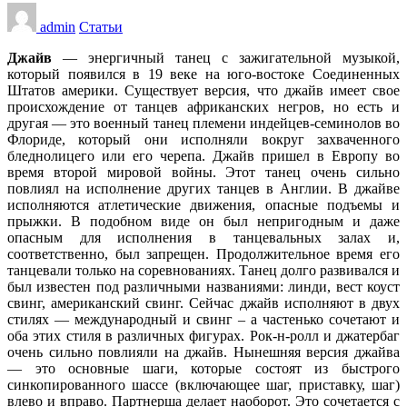
admin
Статьи
Джайв
— энергичный танец с зажигательной музыкой,
который появился в 19 веке на юго-востоке Соединенных
Штатов америки. Существует версия, что джайв имеет свое
происхождение от танцев африканских негров, но есть и
другая — это военный танец племени индейцев-семинолов во
Флориде, который они исполняли вокруг захваченного
бледнолицего или его черепа. Джайв пришел в Европу во
время второй мировой войны. Этот танец очень сильно
повлиял на исполнение других танцев в Англии. В джайве
исполняются атлетические движения, опасные подъемы и
прыжки. В подобном виде он был непригодным и даже
опасным для исполнения в танцевальных залах и,
соответственно, был запрещен. Продолжительное время его
танцевали только на соревнованиях. Танец долго развивался и
был известен под различными названиями: линди, вест коуст
свинг, американский свинг. Сейчас джайв исполняют в двух
стилях — международный и свинг – а частенько сочетают и
оба этих стиля в различных фигурах. Рок-н-ролл и джатербаг
очень сильно повлияли на джайв. Нынешняя версия джайва
— это основные шаги, которые состоят из быстрого
синкопированного шассе (включающее шаг, приставку, шаг)
влево и вправо. Партнерша делает наоборот. Это сочетается с