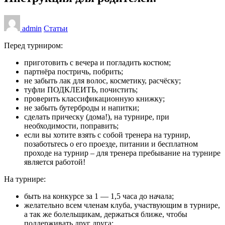
admin
Статьи
Перед турниром:
приготовить с вечера и погладить костюм;
партнёра постричь, побрить;
не забыть лак для волос, косметику, расчёску;
туфли ПОДКЛЕИТЬ, почистить;
проверить классификационную книжку;
не забыть бутерброды и напитки;
сделать прическу (дома!), на турнире, при
необходимости, поправить;
если вы хотите взять с собой тренера на турнир,
позаботьтесь о его проезде, питании и бесплатном
проходе на турнир – для тренера пребывание на турнире
является работой!
На турнире:
быть на конкурсе за 1 — 1,5 часа до начала;
желательно всем членам клуба, участвующим в турнире,
а так же болельщикам, держаться ближе, чтобы
поддерживать друг друга;