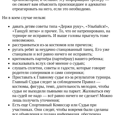
он сможет вам объяснить произошедшее и адекватно
отреагировать на него, если это необходимо.
Ни в коем случае нельзя:
давать детям советы типа «Держи руку», «Улыбайся!»,
«Танцуй легко» и прочее. То, что не натренировано, на
турнире не исправить. И выше головы прыгнуть тоже
невозможно.
расстраиваться из-за костюмов или причесок;
ругать ребят за неудачно станцованный танец. Его уже
станцевали и всё равно ничего не исправить;
критиковать партнёра (партнёршу) вашего ребенка;
высказывать вслух своё мнение о судьях;
слушать сплетни, советы и гадости, которые говорят
родители соперников и сами соперники;
Приставать к Главному судье из-за результатов турнира.
Главный Судья следит за соблюдением Правил —
костюмы, фигуры, темп, длительность мелодии, чтобы
судьи не выходили пьяными на паркет. Жаловаться ему
на судей не надо — всё равно ничего не сделает! Можно
лишь получить уточнения;
Есть еще Спортивный Комиссар или Судья при
участниках. Они следят, чтобы вовремя были сделаны
все объявления и подана информация, обеспечена