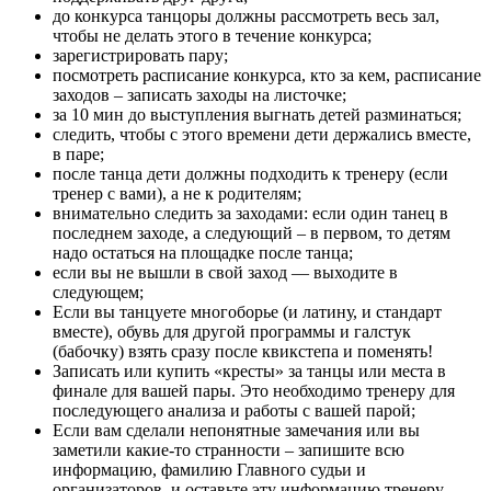
до конкурса танцоры должны рассмотреть весь зал,
чтобы не делать этого в течение конкурса;
зарегистрировать пару;
посмотреть расписание конкурса, кто за кем, расписание
заходов – записать заходы на листочке;
за 10 мин до выступления выгнать детей разминаться;
следить, чтобы с этого времени дети держались вместе,
в паре;
после танца дети должны подходить к тренеру (если
тренер с вами), а не к родителям;
внимательно следить за заходами: если один танец в
последнем заходе, а следующий – в первом, то детям
надо остаться на площадке после танца;
если вы не вышли в свой заход — выходите в
следующем;
Если вы танцуете многоборье (и латину, и стандарт
вместе), обувь для другой программы и галстук
(бабочку) взять сразу после квикстепа и поменять!
Записать или купить «кресты» за танцы или места в
финале для вашей пары. Это необходимо тренеру для
последующего анализа и работы с вашей парой;
Если вам сделали непонятные замечания или вы
заметили какие-то странности – запишите всю
информацию, фамилию Главного судьи и
организаторов, и оставьте эту информацию тренеру —